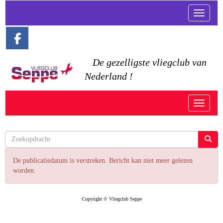
Toggle n
De gezelligste vliegclub van
Nederland !
Toggle n
De publicatiedatum is verstreken. Bericht kan niet meer gelezen
worden.
Copyright © Vliegclub Seppe