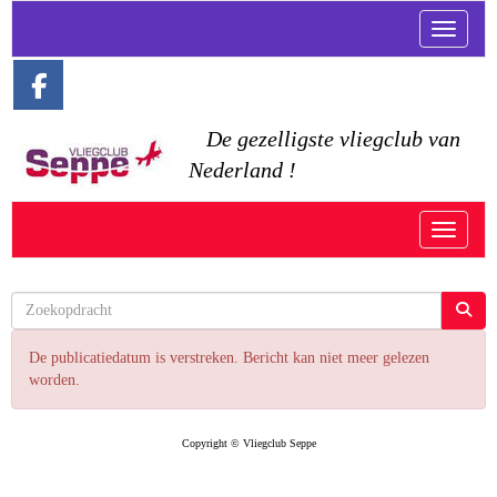
Toggle n
De gezelligste vliegclub van
Nederland !
Toggle n
De publicatiedatum is verstreken. Bericht kan niet meer gelezen
worden.
Copyright © Vliegclub Seppe