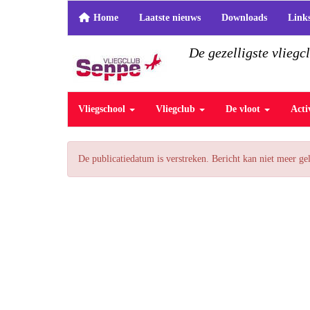
Home
Laatste nieuws
Downloads
Link
De gezelligste vliegc
Vliegschool
Vliegclub
De vloot
Acti
De publicatiedatum is verstreken. Bericht kan niet meer g