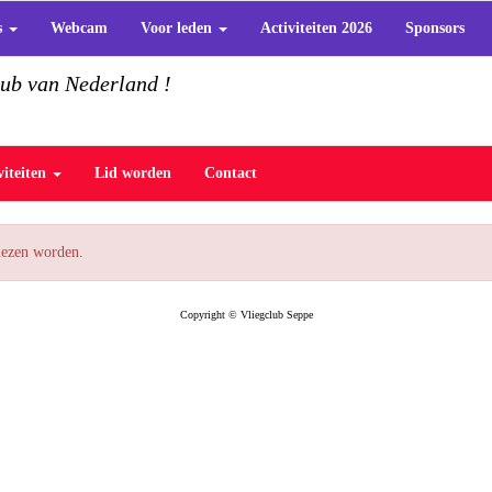
s
Webcam
Voor leden
Activiteiten 2026
Sponsors
lub van Nederland !
viteiten
Lid worden
Contact
elezen worden.
Copyright © Vliegclub Seppe