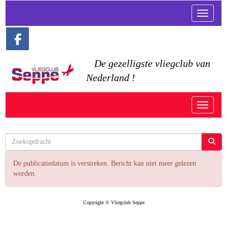
Toggle n
De gezelligste vliegclub van
Nederland !
Toggle n
De publicatiedatum is verstreken. Bericht kan niet meer gelezen
worden.
Copyright © Vliegclub Seppe